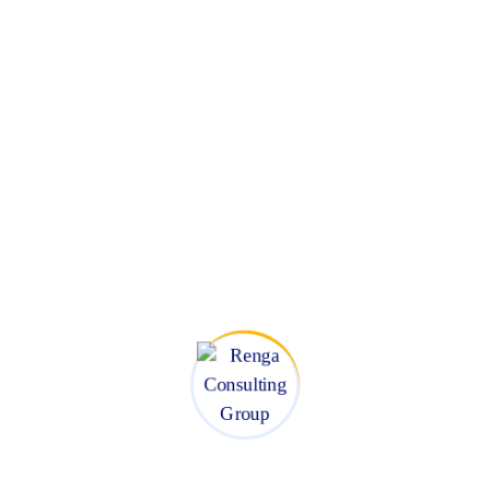
Católica de Manizales), Especialista en Gerencia de Mercadeo y
Ventas (Universidad de Manizales) y Magíster en Administración
Énfasis en Mercadeo (Universidad Nacional De Colombia).
Egresada de la escuela de negocios, Babson College del Programa
Global Affiliates (USA). Certificada en el manejo de herramientas
para la Innovación y el Desarrollo Personal (Points Of You®, Out
Of The BoxTM) y en herramientas de Feedback y Trabajo en
Equipo (Triángulo de Polaridad). Consultora Máster experta en
aceleración empresarial (INNPULSA-Cámara de Comercio de
Manizales).
Con más de 25 años de experiencia en empresas de diferentes
sectores es además profesora universitaria en posgrados de la
Pontificia Universidad Javeriana de Bogotá en Gerencia de la
Innovación y de la Universidad del Área Andina en Marketing
Digital. Su misión es impulsar el crecimiento y la excelencia
empresarial desarrollando capacidades en líderes y equipos para
alcanzar sus metas y maximizar su impacto en el mercado.