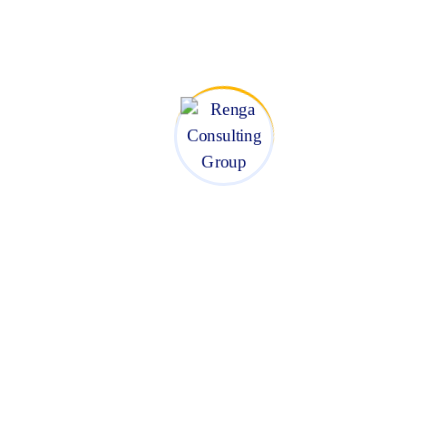
Éste servicio se enfoca en los
Póngase en
siguientes procesos:
contacto con
Modelo de gestión
nosotros.
comercial (Estrategia
y procesos)
+57 315 5410355
Planeación de ventas
(Presupuestos y
metas)