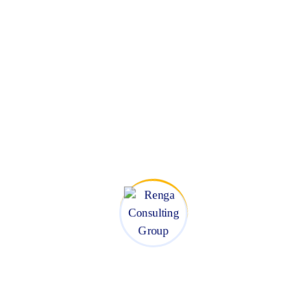
Buscar
Buscar
Artículos Anteriores
Coaching De Equipos Remotos:
Herramientas
julio 18, 2025
Análisis De Competencia: Guía
Completa
julio 16, 2025
Gestión De Canales De Distribución: