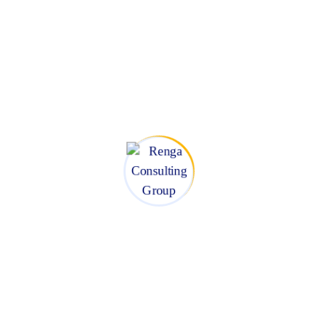
ón.
e seguimiento
en alinear tareas, registrar avances y facilitar accountability.
ad remota en tiempo real.
imización de procesos internos
para lograr mayor eficiencia
agement virtual
onal del equipo y detectar focos de desmotivación o desconexión. Esto
e los líderes.
das y liderazgo remoto
nteligencia emocional deben ser parte del plan de formación para
nicas.
vés de
consultoría estratégica para PYMES
, que incluye desarrollo de