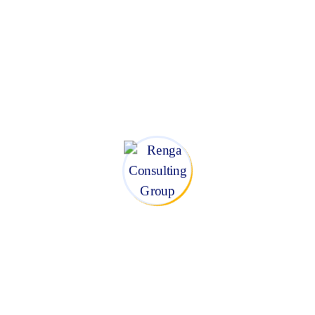
Casos de aplicación del coaching
directivo
Proyectos como el
Hierro Abogados
y el
Taller de metodología
de emprendimiento
han integrado técnicas de coaching para
fortalecer competencias directivas y fomentar una cultura de
liderazgo transformador.
Integración con estrategias
organizacionales
El
coaching para directivos
no opera de manera aislada. Se
potencia cuando se articula con procesos de: